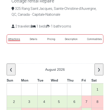
Cottage rental Repaire
325 Rang Saint Jacques, Sainte-Christine-d'Auvergne,
QC, Canada - Capitale-Nationale
2 travelers
1 beds
1 bathrooms
Attractions
Details
Pricing
Description
Commodities
❮
August 2026
❯
Sun
Mon
Tue
Wed
Thu
Fri
Sat
1
2
3
4
5
6
7
8