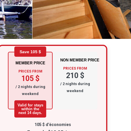
Save 105 $
NON MEMBER PRICE
MEMBER PRICE
PRICES FROM
PRICES FROM
210 $
105 $
/ 2 nights during
/ 2 nights during
weekend
weekend
Valid for stays
within the
next 14 days.
105 $ d’économies