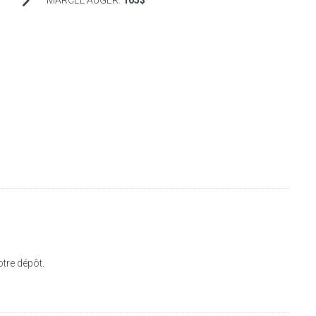
MARCEL AUGER:
105$
tre dépôt.