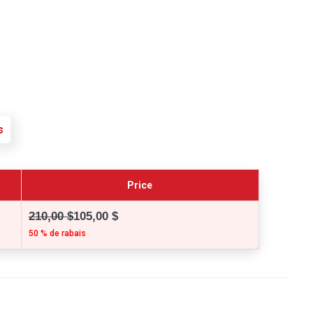
s
Price
210,00 $
105,00 $
50 % de rabais