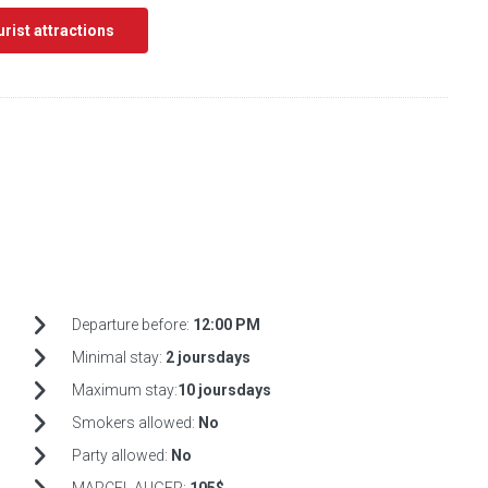
ourist attractions
Departure before:
12:00 PM
Minimal stay:
2 joursdays
Maximum stay:
10 joursdays
Smokers allowed:
No
Party allowed:
No