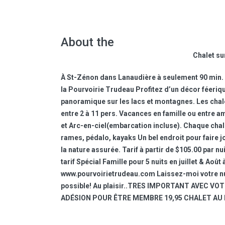
About the
Chalet sur
À St-Zénon dans Lanaudière à seulement 90 min. d
la Pourvoirie Trudeau Profitez d’un décor féeriqu
panoramique sur les lacs et montagnes. Les chale
entre 2 à 11 pers. Vacances en famille ou entre 
et Arc-en-ciel(embarcation incluse). Chaque chal
rames, pédalo, kayaks Un bel endroit pour faire jo
la nature assurée. Tarif à partir de $105.00 par nu
tarif Spécial Famille pour 5 nuits en juillet & Aoû
www.pourvoirietrudeau.com Laissez-moi votre num
possible! Au plaisir..TRES IMPORTANT AVEC 
ADÉSION POUR ÊTRE MEMBRE 19,95 CHALET AU 