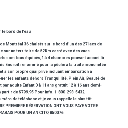
 le bord de l’eau
e Montréal 36 chalets sur le bord d’un des 27 lacs de
e sur un territoire de 52Km carré avec des vues
ts sont tous équipés,1 à 4 chambres pouvant accueillir
amis Endroit renommé pour la pêche à la truite mouchetée
et à son propre quai privé incluant embarcation à
uer les enfants dehors Tranquillité, Plein Air, Beauté de
it par adulte Enfant 0 à 11 ans gratuit 12 à 16 ans demi-
t à partir de $799.95 Pour info. 1-800-293-5432
éro de téléphone et je vous rappelle le plus tôt
VOTRE PREMIERE RÉSERVATION ONT VOUS PAYE VOTRE
RABAIS POUR UN AN CITQ 850076