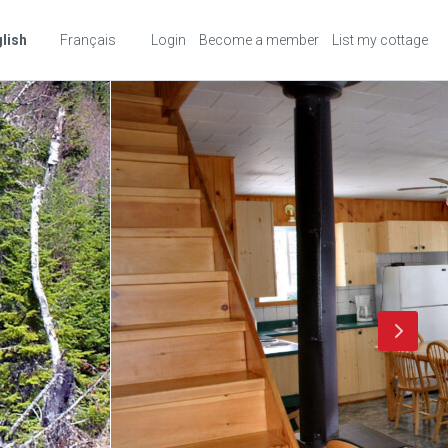
lish
Français
Login
Become a member
List my cottage