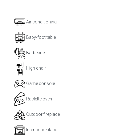
Air conditioning
Baby-foot table
Barbecue
High chair
Game console
Raclette oven
Outdoor fireplace
Interior fireplace