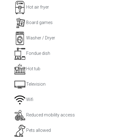
Hot air fryer
Board games
Washer / Dryer
Fondue dish
Hot tub
Television
Wifi
Reduced mobility access
Pets allowed