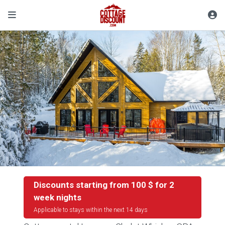
Discounts starting from 100 $ for 2
week nights
Applicable to stays within the next 14 days