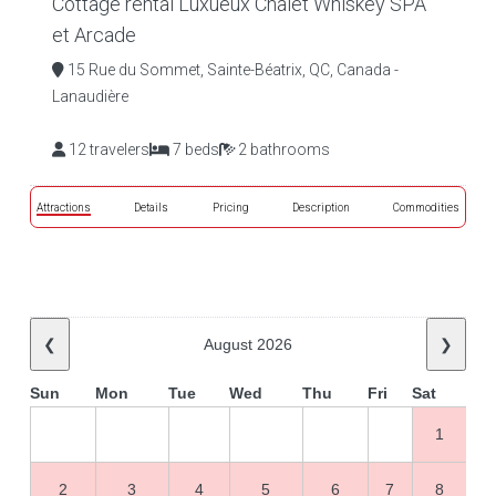
Cottage rental Luxueux Chalet Whiskey SPA
et Arcade
15 Rue du Sommet, Sainte-Béatrix, QC, Canada -
Lanaudière
12 travelers
7 beds
2 bathrooms
Attractions
Details
Pricing
Description
Commodities
❮
August 2026
❯
Sun
Mon
Tue
Wed
Thu
Fri
Sat
1
2
3
4
5
6
7
8