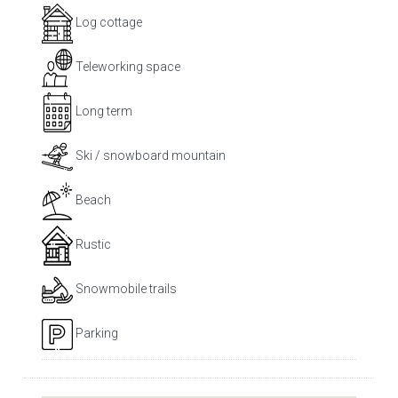
Log cottage
Teleworking space
Long term
Ski / snowboard mountain
Beach
Rustic
Snowmobile trails
Parking