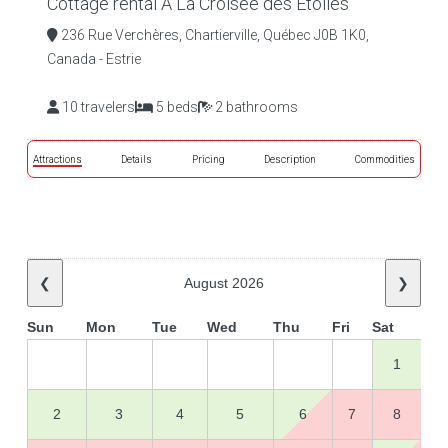
Cottage rental À La Croisée des Étoiles
236 Rue Verchères, Chartierville, Québec J0B 1K0,
Canada - Estrie
10 travelers
5 beds
2 bathrooms
Attractions
Details
Pricing
Description
Commodities
❮
August 2026
❯
Sun
Mon
Tue
Wed
Thu
Fri
Sat
1
2
3
4
5
6
7
8