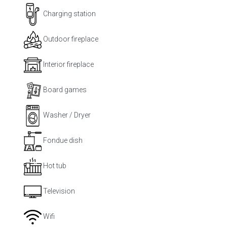
Charging station
Outdoor fireplace
Interior fireplace
Board games
Washer / Dryer
Fondue dish
Hot tub
Television
Wifi