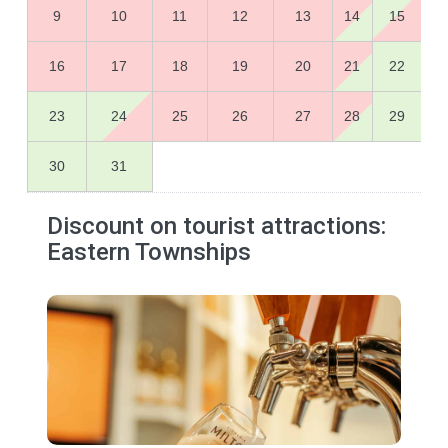
9
10
11
12
13
14
15
16
17
18
19
20
21
22
23
24
25
26
27
28
29
30
31
Discount on tourist attractions:
Eastern Townships