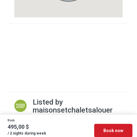
Listed by
maisonsetchaletsalouer
from
495,00 $
Book now
© 2026 - Cottage Discount - All rights reserved
/ 2 nights during week