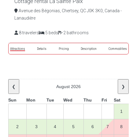
Cottage rental La Sainte Paix
Avenue des Bégonias, Chertsey, QC J0K 3K0, Canada -
Lanaudière
8 travelers
5 beds
2 bathrooms
Attractions
Details
Pricing
Description
Commodities
❮
August 2026
❯
Sun
Mon
Tue
Wed
Thu
Fri
Sat
1
2
3
4
5
6
7
8