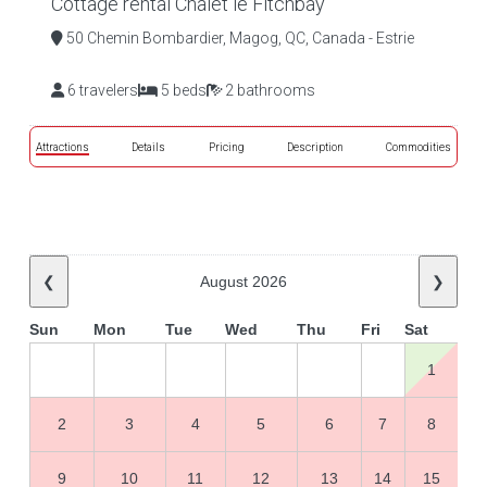
Cottage rental Chalet le Fitchbay
50 Chemin Bombardier, Magog, QC, Canada - Estrie
6 travelers
5 beds
2 bathrooms
Attractions
Details
Pricing
Description
Commodities
❮
August 2026
❯
Sun
Mon
Tue
Wed
Thu
Fri
Sat
1
2
3
4
5
6
7
8
9
10
11
12
13
14
15