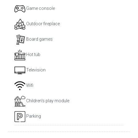
Game console
Outdoor fireplace
Board games
Hot tub
Television
Wifi
Children's play module
Parking