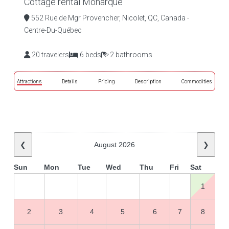
Cottage rental Monarque
552 Rue de Mgr Provencher, Nicolet, QC, Canada -
Centre-Du-Québec
20 travelers
6 beds
2 bathrooms
Attractions
Details
Pricing
Description
Commodities
❮
August 2026
❯
Sun
Mon
Tue
Wed
Thu
Fri
Sat
1
2
3
4
5
6
7
8