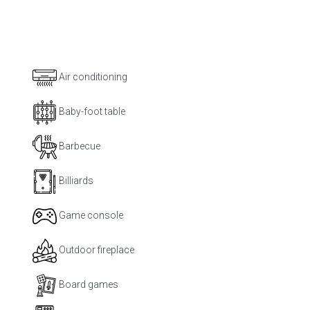
Air conditioning
Baby-foot table
Barbecue
Billiards
Game console
Outdoor fireplace
Board games