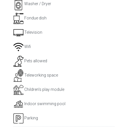
Washer / Dryer
Fondue dish
Television
Wifi
Pets allowed
Teleworking space
Children's play module
Indoor swimming pool
Parking