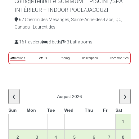
Cottage rental Le SUMMUM – PISCINE/SPA
INTÉRIEUR – INDOOR POOL/JACOUZI
62 Chemin des Mésanges, Sainte-Anne-des-Lacs, QC,
Canada - Laurentides
16 travelers
8 beds
3 bathrooms
Attractions
Details
Pricing
Description
Commodities
❮
August 2026
❯
Sun
Mon
Tue
Wed
Thu
Fri
Sat
1
2
3
4
5
6
7
8