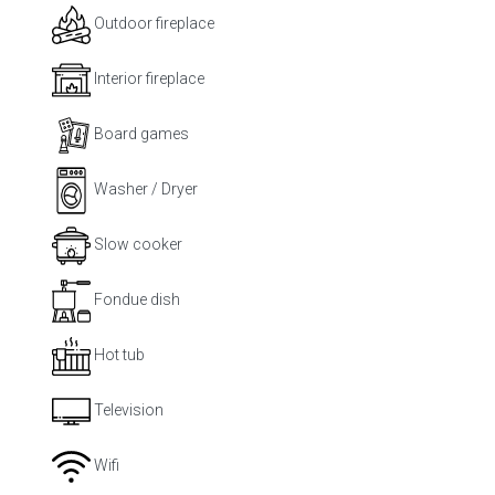
Outdoor fireplace
Interior fireplace
Board games
Washer / Dryer
Slow cooker
Fondue dish
Hot tub
Television
Wifi