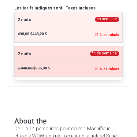
Les tarifs indiqués sont : Taxes incluses
en semaine
2 nuits
498,00 $
448,20 $
10 % de rabais
fin de semaine
2 nuits
1 040,00 $
936,00 $
10 % de rabais
About the
De 1 à 14 personnes pour dormir. Magnifique
chalet « WOW » en plein cœur de la nature! Situé