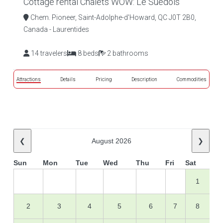
Cottage rental Chalets WOW: Le Suédois
Chem. Pioneer, Saint-Adolphe-d'Howard, QC J0T 2B0,
Canada - Laurentides
14 travelers
8 beds
2 bathrooms
Attractions
Details
Pricing
Description
Commodities
❮
August 2026
❯
Sun
Mon
Tue
Wed
Thu
Fri
Sat
1
2
3
4
5
6
7
8