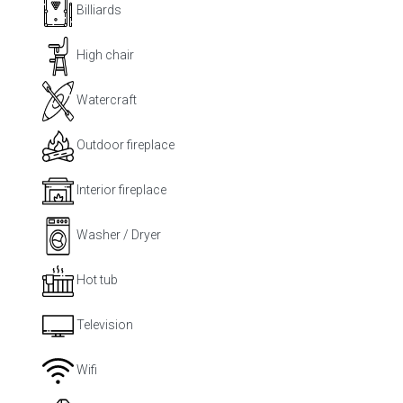
Billiards
High chair
Watercraft
Outdoor fireplace
Interior fireplace
Washer / Dryer
Hot tub
Television
Wifi